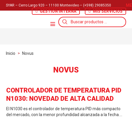
ME
SYAR – Cerro Largo 920 – 11100 Montevideo – (+598) 29085350
GESTIÓN INTERNA
MIS SERVICIOS
Búsqueda
de
productos
Inicio
>
Novus
NOVUS
CONTROLADOR DE TEMPERATURA PID
N1030: NOVEDAD DE ALTA CALIDAD
El N1030 es el controlador de temperatura PID más compacto
del mercado, con la menor profundidad alcanzada a la fecha.…