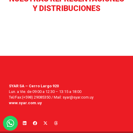
Y DISTRIBUCIONES
SYAR SA – Cerro Largo 920
Lun. a Vie. de 09:00 a 12:30 – 13:15 a 18:00
Tel/Fax:(+598) 29085350 / Mail: syar@syar.com.uy
www.syar.com.uy