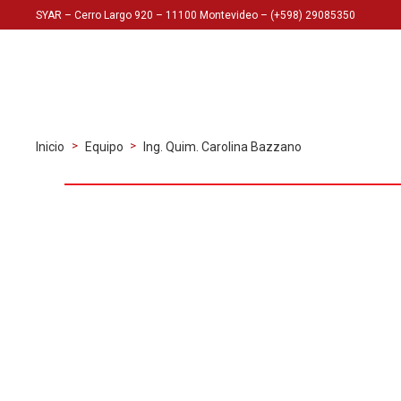
SYAR – Cerro Largo 920 – 11100 Montevideo – (+598) 29085350
>
>
Inicio
Equipo
Ing. Quim. Carolina Bazzano