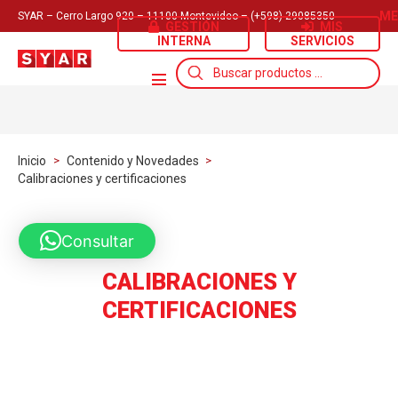
ME
SYAR – Cerro Largo 920 – 11100 Montevideo – (+598) 29085350
GESTIÓN
MIS
INTERNA
SERVICIOS
Búsqueda
de
productos
Inicio
>
Contenido y Novedades
>
Calibraciones y certificaciones
Consultar
CALIBRACIONES Y
CERTIFICACIONES