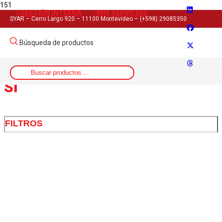
GESTIÓN INTERNA
MIS SERVICIOS
Inicio
SYAR – Cerro Largo 920 – 11100 Montevideo – (+598) 29085350
>
Salida del producto
Búsqueda de productos
>
SI
SI
FILTROS