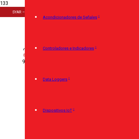
Inicio
SYAR – Cerro Largo 920 – 11100 Montevideo – (+598) 29085350
>
Acondicionadores de Señales
Instrumentación
>
Presión
>
Controladores e Indicadores
Manómetros
>
Manómetro 232.50
Data Loggers
Dispositivos IoT