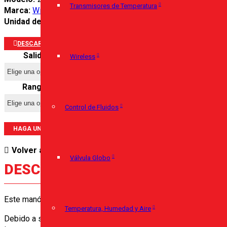
Transmisores de Temperatura
Marca:
Wika
Unidad de venta:
Unidad
DESCARGAR PORTAFOLIO
Salida
Wireless
Rango
Control de Fluidos
HAGA UNA PREGUNTA SOBRE ESTE PRODUCTO
Volver a:
Manómetros
Válvula Globo
DESCRIPCIÓN
Este manómetro con muelle tubular de alta calidad es un desarr
Temperatura, Humedad y Aire
Debido a su sólida estructura compuesta por acero inoxidable d