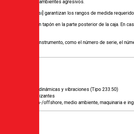
í como también en ambientes agresivos.
0 hasta 0…20.000 psi] garantizan los rangos de medida requerid
o de expulsión con tapón en la parte posterior de la caja. En ca
ión específica del instrumento, como el número de serie, el núme
tra elevadas cargas dinámicas y vibraciones (Tipo 233.50)
osidad y no cristalizantes
géticas, minería, on-/offshore, medio ambiente, maquinaria e ing