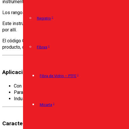
instrumento es adecuado para medios líquidos y gaseosos, as
Los rangos de indicación de 0…0,6 bar hasta 0…1.600 bar [0…1
Registro
Este instrumento tiene como función de seguridad un dispositiv
por allí.
El código QR de la esfera permite obtener de Internet informac
producto, de forma sencilla y a largo plazo.
Fibras
Aplicaciones:
Fibra de Vidrio – PTFE
Con líquido de relleno para realizar la amortiguación con
Para medios gaseosos y líquidos, agresivos, de baja visc
Industria de proceso: Química, petroquímica, plantas ener
Micarta
Características: