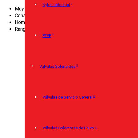
Nylon Industrial
Muy elevada resistencia a cargas dinámicas y choques
Construcción completamente en acero inoxidable
Homologación Germanischer Lloyd, Gost y DVGW
Rangos de indicación hasta 0 … 1.600 bar
PTFE
T
Válvulas Solenoides
Válvulas de Servicio General
Válvulas Colectoras de Polvo