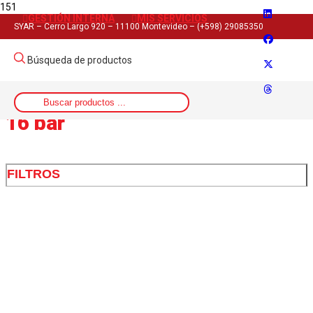
GESTIÓN INTERNA
MIS SERVICIOS
Inicio
SYAR – Cerro Largo 920 – 11100 Montevideo – (+598) 29085350
>
Rango del producto
Búsqueda de productos
>
16 bar
16 bar
FILTROS