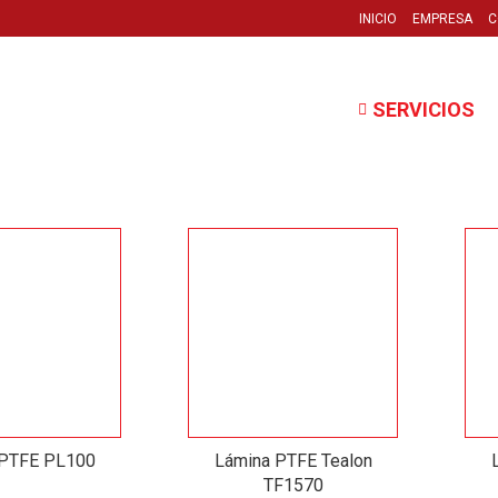
INICIO
EMPRESA
C
SERVICIOS
 PTFE PL100
Lámina PTFE Tealon
TF1570