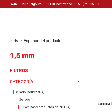
SYAR – Cerro Largo 920 – 11100 Montevideo – (+598) 29085350
Espesor del producto
>
Inicio
1,5 mm
FILTROS
-
CATEGORÍA
Sellado Industrial
(4)
Sellado
(4)
Lámina
Láminas y productos en PTFE
(4)