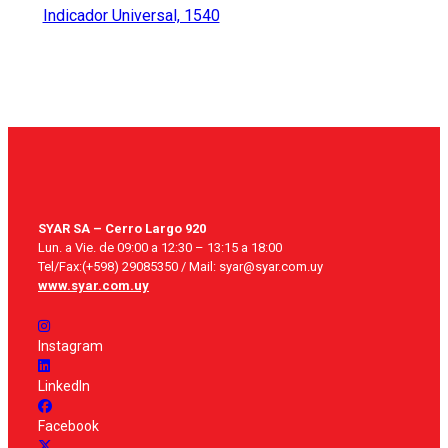
Indicador Universal, 1540
SYAR SA – Cerro Largo 920
Lun. a Vie. de 09:00 a 12:30 – 13:15 a 18:00
Tel/Fax:(+598) 29085350 / Mail: syar@syar.com.uy
www.syar.com.uy
Instagram
LinkedIn
Facebook