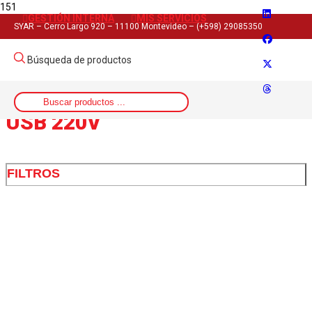
GESTIÓN INTERNA
MIS SERVICIOS
Inicio
SYAR – Cerro Largo 920 – 11100 Montevideo – (+598) 29085350
>
Artículo del producto
Búsqueda de productos
>
USB 220V
USB 220V
FILTROS