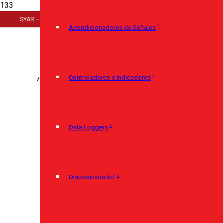
Inicio
SYAR – Cerro Largo 920 – 11100 Montevideo – (+598) 29085350
>
Acondicionadores de Señales
Automatismo Industrial
>
Controladores e Indicadores
>
Controlador Universal, N2000
Controladores e Indicadores
Data Loggers
Dispositivos IoT