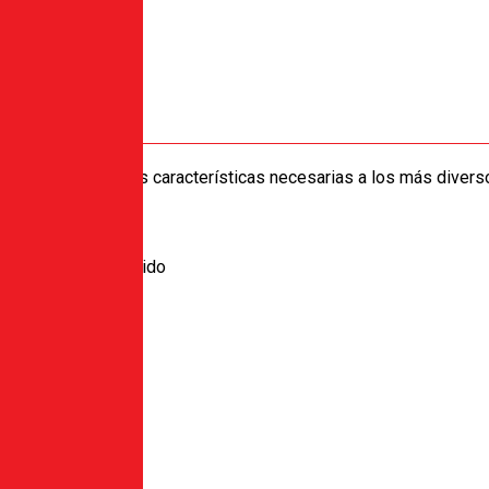
iene las principales características necesarias a los más divers
r el hardware.
ardware
 relés de estado sólido