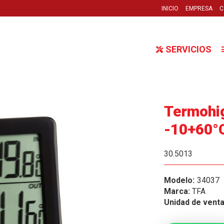
INICIO
EMPRESA
C
SERVICIOS
Termohig
-10+60°
30.5013
34037
Marca:
TFA
Unidad de vent