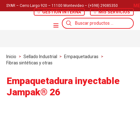
ME
SYAR – Cerro Largo 920 – 11100 Montevideo – (+598) 29085350
GESTIÓN INTERNA
MIS SERVICIOS
Búsqueda
de
productos
Inicio
>
Sellado Industrial
>
Empaquetaduras
>
Fibras sintéticas y otras
Empaquetadura inyectable
Jampak® 26