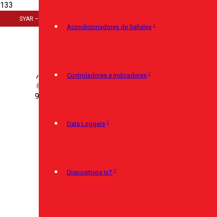
Inicio
SYAR – Cerro Largo 920 – 11100 Montevideo – (+598) 29085350
>
Acondicionadores de Señales
Instrumentación
>
Temperatura
>
Controladores e Indicadores
Termostatos
>
Termostato de Inmersión C03
Data Loggers
Dispositivos IoT