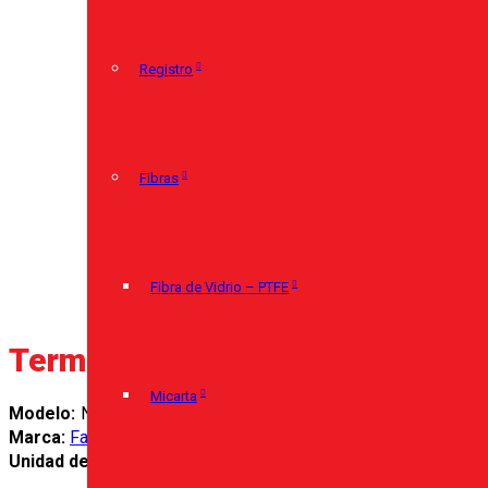
Registro
Fibras
Fibra de Vidrio – PTFE
Termostato de Inmersión C03
Micarta
N/D
Marca:
Fantini Cosmi
Unidad de venta:
Unidad