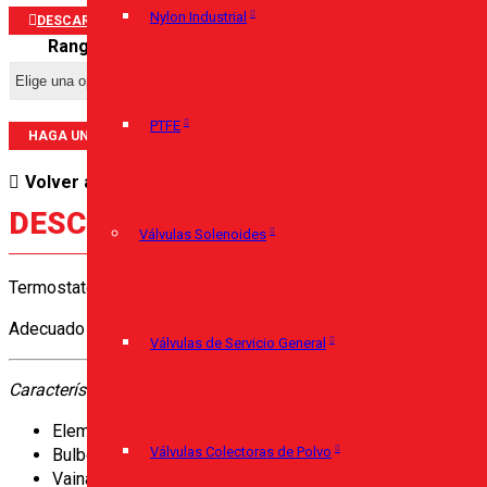
Nylon Industrial
DESCARGAR PORTAFOLIO
Rango
PTFE
HAGA UNA PREGUNTA SOBRE ESTE PRODUCTO
Volver a:
Termostatos
DESCRIPCIÓN
Válvulas Solenoides
Termostatos de control para montaje directo en tubería, suminis
Adecuado para calderas, sistemas de calefacción, bombas de c
Válvulas de Servicio General
Características generales:
Elemento sensible con membrana de acero inoxidable.
Válvulas Colectoras de Polvo
Bulbo y capilar de cobre.
Vaina de cobre con conexión Gc 1/2 PN10.