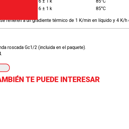
6 ± 1 k
85°C
6 ± 1 k
85°C
 se refieren a un gradiente térmico de 1 K/min en líquido y 4 K/h 
nda roscada Gc1/2 (incluida en el paquete).
4.
AMBIÉN TE PUEDE INTERESAR