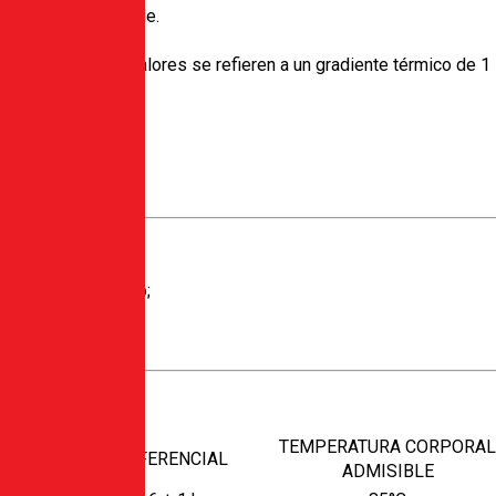
s y auto-extinguible.
VC.
 de la escala, los valores se refieren a un gradiente térmico de 1
C
 EN 60730-2-9;
dO chapados en oro;
IÓN DE
TEMPERATURA CORPORAL
DIFERENCIAL
A
ADMISIBLE