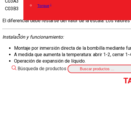
C03A3
externo
10 ÷ 90 °C
Torque
C03B3
externo
40 ÷ 120 °C
El diferencial debe restarse del valor de la escala. Los valores
Instalación y funcionamiento:
Montaje por inmersión directa de la bombilla mediante fu
A medida que aumenta la temperatura: abrir 1-2, cerrar 1-
Operación de expansión de líquido.
Búsqueda de productos
T