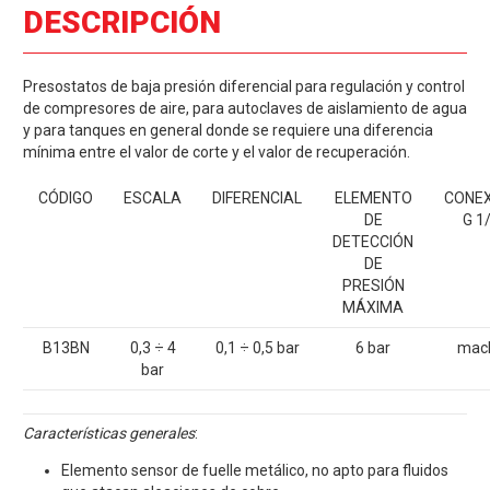
DESCRIPCIÓN
Presostatos de baja presión diferencial para regulación y control
de compresores de aire, para autoclaves de aislamiento de agua
y para tanques en general donde se requiere una diferencia
mínima entre el valor de corte y el valor de recuperación.
CÓDIGO
ESCALA
DIFERENCIAL
ELEMENTO
CONEX
DE
G 1
DETECCIÓN
DE
PRESIÓN
MÁXIMA
B13BN
0,3 ÷ 4
0,1 ÷ 0,5 bar
6 bar
mac
bar
Características generales
:
Elemento sensor de fuelle metálico, no apto para fluidos