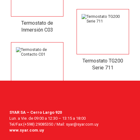
Termostato de
Inmersión C03
Termostato TG200
Serie 711
SYAR SA – Cerro Largo 920
Lun. a Vie. de 09:00 a 12:30 – 13:15 a 18:00
Tel/Fax:(+598) 29085350 / Mail: syar@syar.com.uy
www.syar.com.uy