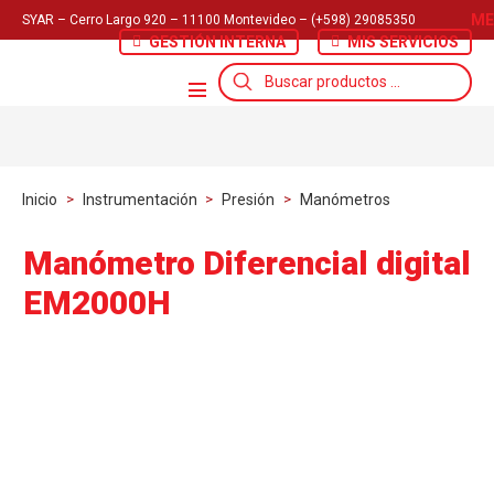
ME
SYAR – Cerro Largo 920 – 11100 Montevideo – (+598) 29085350
GESTIÓN INTERNA
MIS SERVICIOS
Búsqueda
de
productos
Inicio
>
Instrumentación
>
Presión
>
Manómetros
Manómetro Diferencial digital
EM2000H