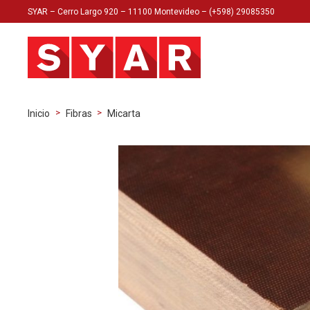
SYAR – Cerro Largo 920 – 11100 Montevideo – (+598) 29085350
>
>
Inicio
Fibras
Micarta