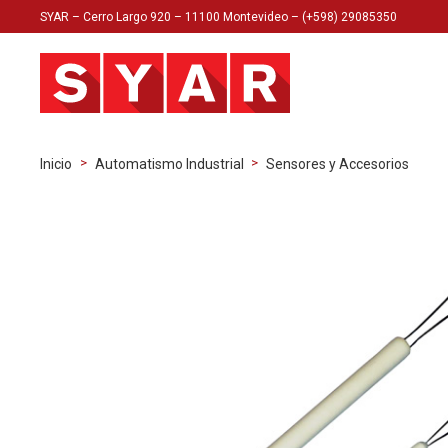
SYAR – Cerro Largo 920 – 11100 Montevideo – (+598) 29085350
>
>
Inicio
Automatismo Industrial
Sensores y Accesorios