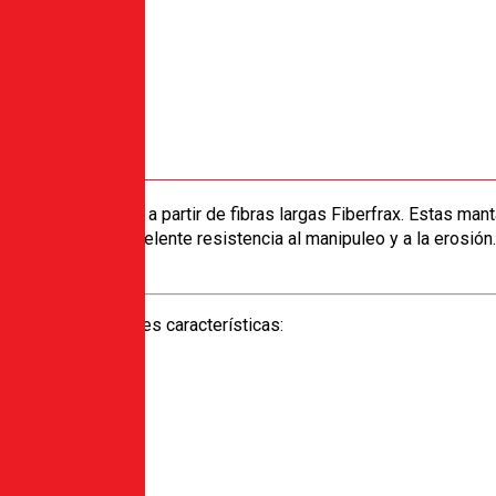
 flexible, fabricada a partir de fibras largas Fiberfrax. Estas ma
l producto una excelente resistencia al manipuleo y a la erosió
posee las siguientes características: