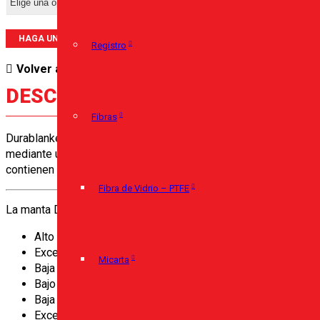
HAGA UNA PREGUNTA SOBRE ESTE PRODUCTO
Registro
Volver a:
Aislación Térmica
DESCRIPCIÓN
Fibras
Durablanket es una manta de fibra cerámica resistente, liviana y
mediante un proceso continuo de agujamiento, que le confiere a
contienen agregado de ligante alguno.
Fibra de Vidrio – PTFE
La manta Durablanket es un aislante de alta refractariedad que 
Alto grado de pureza química.
Excelente resistencia al manoseo.
Micarta
Baja conductividad térmica.
Bajo almacenamiento de calor.
Baja densidad.
Excelente resistencia al choque térmico.