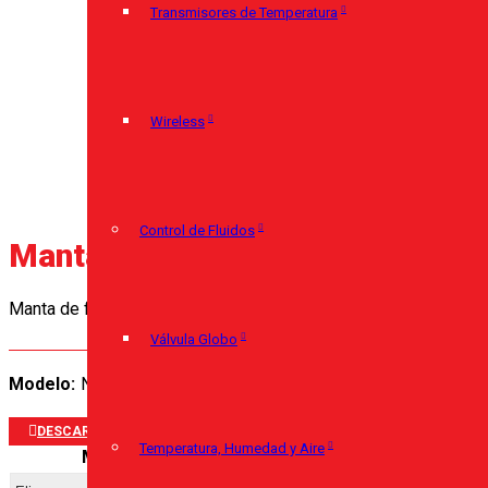
Transmisores de Temperatura
Wireless
Control de Fluidos
Manta Durablanket 8 HPS
Manta de fibra cerámica
Válvula Globo
N/D
DESCARGAR PORTAFOLIO
Temperatura, Humedad y Aire
Medida