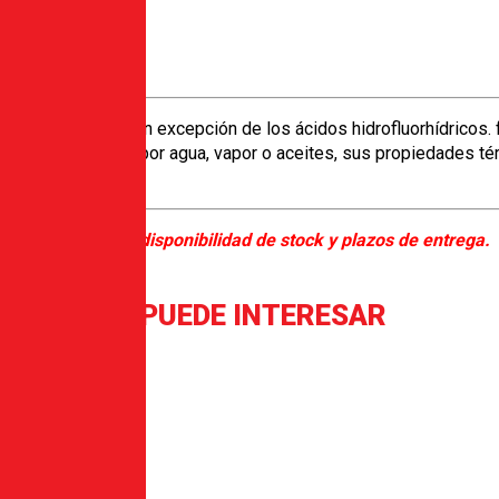
tes corrosivos, con excepción de los ácidos hidrofluorhídricos.
idantes. Mojada por agua, vapor o aceites, sus propiedades tér
 favor consultar disponibilidad de stock y plazos de entrega.
AMBIÉN TE PUEDE INTERESAR