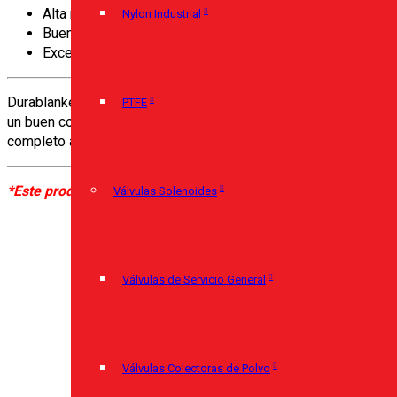
Alta reflexión de calor.
Nylon Industrial
Buena absorción al sonido.
Excelente resistencia a la corrosión.
Durablanket no es afectada por la mayoría de los ácidos o agen
PTFE
un buen comportamiento sometida a atmósferas reductoras u ox
completo al secarse.
*Este producto suele traerse bajo confirmación de pedido. Por
Válvulas Solenoides
T
Válvulas de Servicio General
Válvulas Colectoras de Polvo