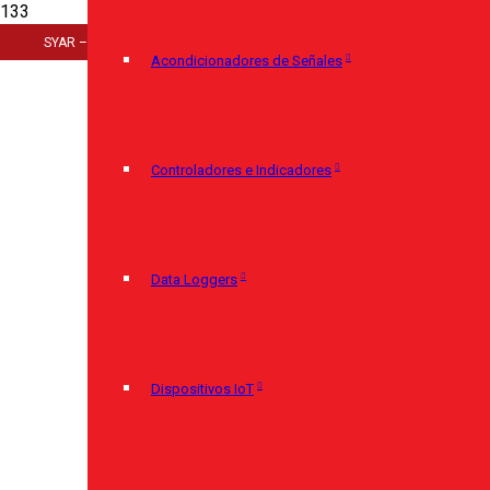
Inicio
SYAR – Cerro Largo 920 – 11100 Montevideo – (+598) 29085350
>
Acondicionadores de Señales
Aislación Térmica
>
Manta Durablanket 8 HPS
Controladores e Indicadores
Data Loggers
Dispositivos IoT