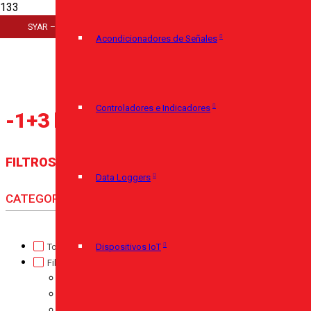
Inicio
SYAR – Cerro Largo 920 – 11100 Montevideo – (+598) 29085350
>
Acondicionadores de Señales
Rango del producto
>
-1+3 bar
Controladores e Indicadores
-1+3 bar
FILTROS
Data Loggers
CATEGORÍA
Torque
(0)
Dispositivos IoT
Fibras
(0)
Fibra de Vidrio - PTFE
(0)
Micarta
(0)
Nylon Industrial
(0)