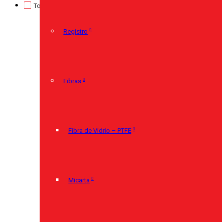
TorcUP
(0)
Registro
(0)
Sin categorizar
(0)
Registro
Fibras
Fibra de Vidrio – PTFE
Micarta