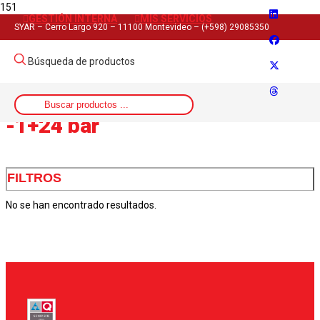
GESTIÓN INTERNA
MIS SERVICIOS
Inicio
SYAR – Cerro Largo 920 – 11100 Montevideo – (+598) 29085350
>
Rango del producto
Búsqueda de productos
>
-1+24 bar
-1+24 bar
FILTROS
No se han encontrado resultados.