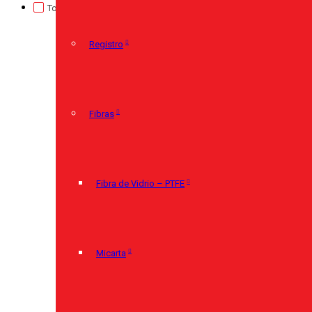
TorcUP
(0)
Registro
(0)
Sin categorizar
(0)
Registro
Fibras
Fibra de Vidrio – PTFE
Micarta