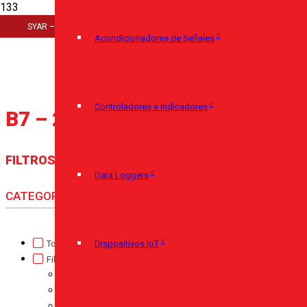
Inicio
SYAR – Cerro Largo 920 – 11100 Montevideo – (+598) 29085350
>
Acondicionadores de Señales
Medida del producto
>
B7 - 280x34x17mm
Controladores e Indicadores
B7 – 280x34x17mm
FILTROS
Data Loggers
CATEGORÍA
Torque
(0)
Dispositivos IoT
Fibras
(0)
Fibra de Vidrio - PTFE
(0)
Micarta
(0)
Nylon Industrial
(0)