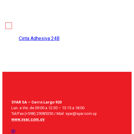
Cinta Adhesiva 24B
SYAR SA – Cerro Largo 920
Lun. a Vie. de 09:00 a 12:30 – 13:15 a 18:00
Tel/Fax:(+598) 29085350 / Mail: syar@syar.com.uy
www.syar.com.uy