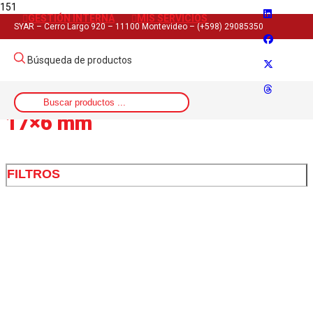
GESTIÓN INTERNA
MIS SERVICIOS
Inicio
SYAR – Cerro Largo 920 – 11100 Montevideo – (+598) 29085350
>
Largo del producto
Búsqueda de productos
>
17x6 mm
17×6 mm
FILTROS