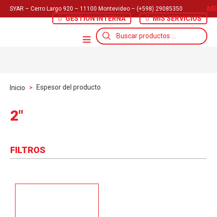
ME
SYAR – Cerro Largo 920 – 11100 Montevideo – (+598) 29085350
GESTIÓN INTERNA
MIS SERVICIOS
Búsqueda
de
productos
Espesor del producto
Inicio
>
2″
FILTROS