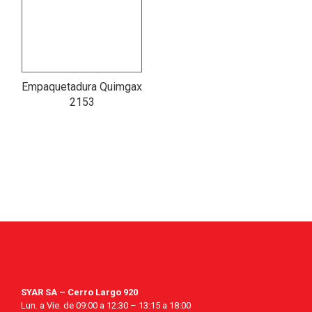
Empaquetadura Quimgax
2153
SYAR SA – Cerro Largo 920
Lun. a Vie. de 09:00 a 12:30 – 13:15 a 18:00