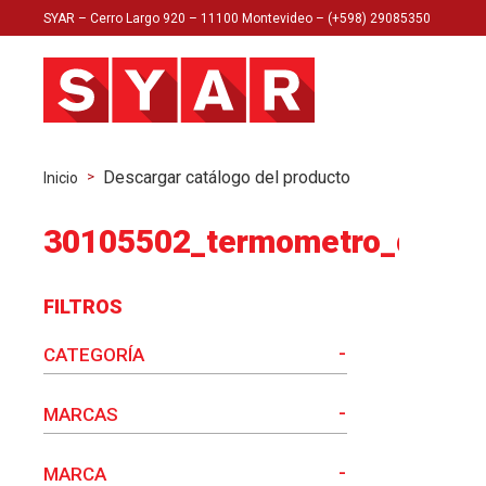
SYAR – Cerro Largo 920 – 11100 Montevideo – (+598) 29085350
Descargar catálogo del producto
>
Inicio
30105502_termometro_de_pin
FILTROS
-
CATEGORÍA
-
MARCAS
-
MARCA