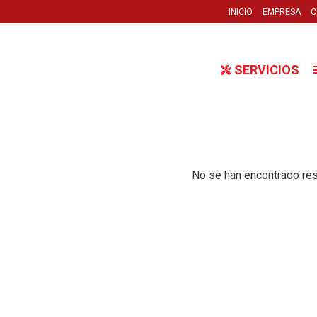
INICIO
EMPRESA
C
SERVICIOS
cho_formato_t.pdf
No se han encontrado res