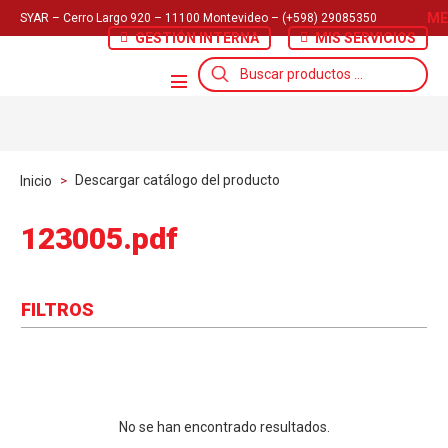
ME
SYAR – Cerro Largo 920 – 11100 Montevideo – (+598) 29085350
GESTIÓN INTERNA
MIS SERVICIOS
Búsqueda
de
productos
Descargar catálogo del producto
Inicio
>
123005.pdf
FILTROS
No se han encontrado resultados.