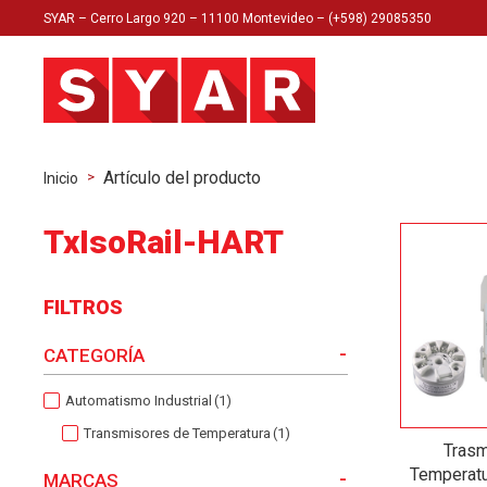
SYAR – Cerro Largo 920 – 11100 Montevideo – (+598) 29085350
Artículo del producto
>
Inicio
TxIsoRail-HART
FILTROS
-
CATEGORÍA
Automatismo Industrial
(1)
Transmisores de Temperatura
(1)
Trasm
Temperatu
-
MARCAS