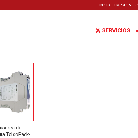
INICIO
EMPRESA
C
SERVICIOS
isores de
ra TxIsoPack-