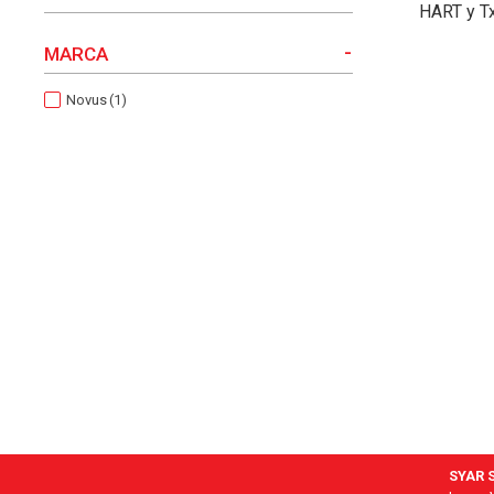
HART y T
-
MARCA
Novus
(1)
SYAR S