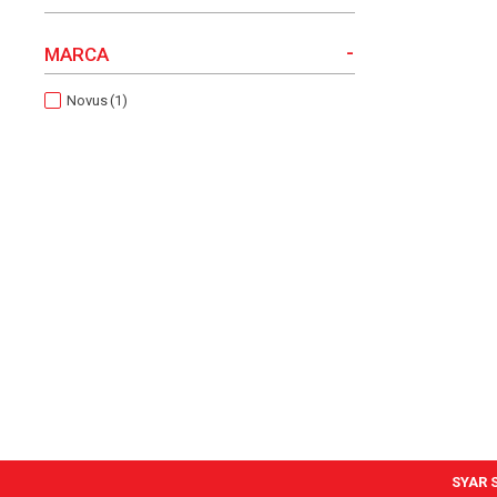
-
MARCA
Novus
(1)
SYAR S