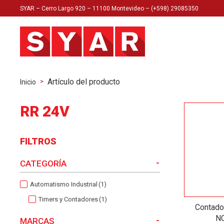
SYAR – Cerro Largo 920 – 11100 Montevideo – (+598) 29085350
Artículo del producto
>
Inicio
RR 24V
FILTROS
-
CATEGORÍA
Automatismo Industrial
(1)
Timers y Contadores
(1)
Contador
N
-
MARCAS