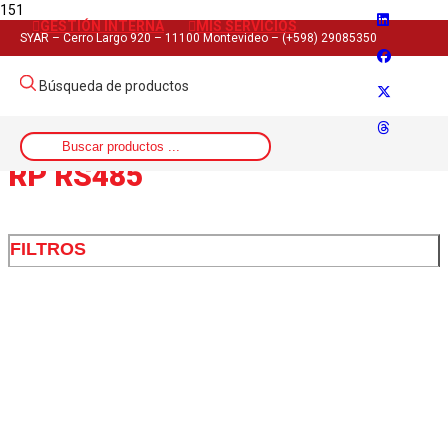
GESTIÓN INTERNA
MIS SERVICIOS
Inicio
SYAR – Cerro Largo 920 – 11100 Montevideo – (+598) 29085350
>
Artículo del producto
Búsqueda de productos
>
RP RS485
RP RS485
FILTROS