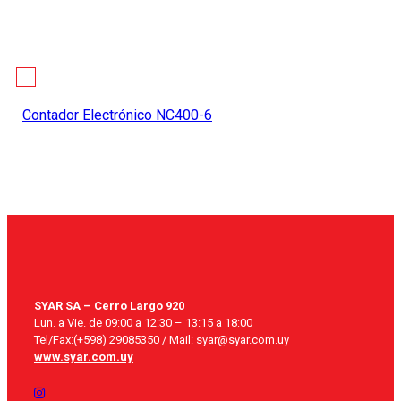
Contador Electrónico NC400-6
SYAR SA – Cerro Largo 920
Lun. a Vie. de 09:00 a 12:30 – 13:15 a 18:00
Tel/Fax:(+598) 29085350 / Mail: syar@syar.com.uy
www.syar.com.uy