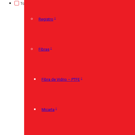
TorcUP
(0)
Registro
(0)
Sin categorizar
(0)
Registro
Fibras
Fibra de Vidrio – PTFE
Micarta