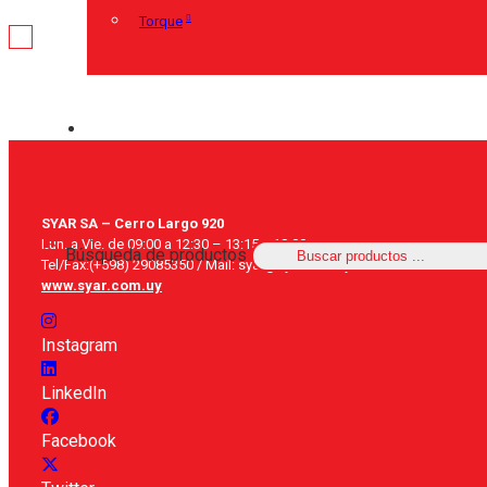
Torque
SYAR SA – Cerro Largo 920
Lun. a Vie. de 09:00 a 12:30 – 13:15 a 18:00
Búsqueda de productos
Tel/Fax:(+598) 29085350 / Mail: syar@syar.com.uy
www.syar.com.uy
Instagram
LinkedIn
Facebook