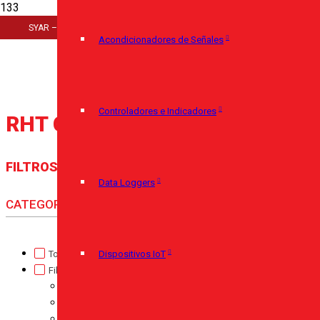
Inicio
SYAR – Cerro Largo 920 – 11100 Montevideo – (+598) 29085350
>
Acondicionadores de Señales
Artículo del producto
>
RHT Climate-WM temp/humid, RS485, 4-20mA/0-
Controladores e Indicadores
RHT Climate-WM temp/humid, 
FILTROS
Data Loggers
CATEGORÍA
Torque
(0)
Dispositivos IoT
Fibras
(0)
Fibra de Vidrio - PTFE
(0)
Micarta
(0)
Nylon Industrial
(0)