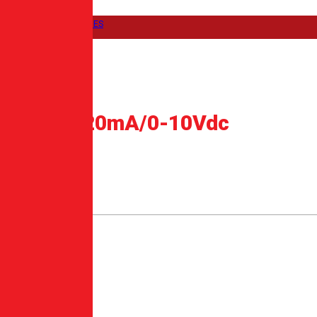
CONTENIDO Y NOVEDADES
CONTACTO
10Vdc
RS485, 4-20mA/0-10Vdc