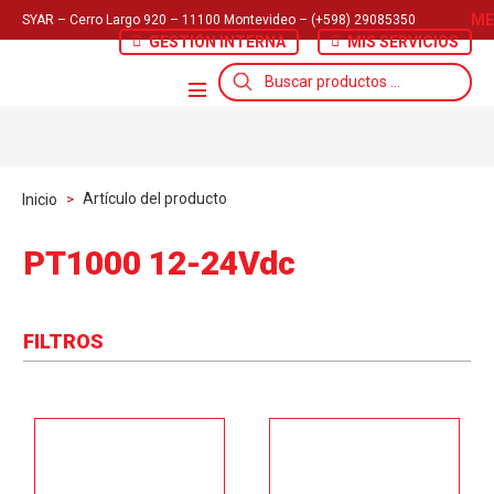
ME
SYAR – Cerro Largo 920 – 11100 Montevideo – (+598) 29085350
GESTIÓN INTERNA
MIS SERVICIOS
Búsqueda
de
productos
Artículo del producto
Inicio
>
PT1000 12-24Vdc
FILTROS