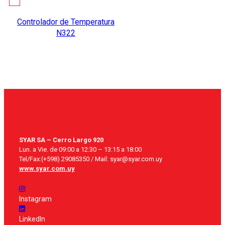
Controlador de Temperatura
N322
SYAR SA – Cerro Largo 920
Lun. a Vie. de 09:00 a 12:30 – 13:15 a 18:00
Tel/Fax:(+598) 29085350 / Mail: syar@syar.com.uy
www.syar.com.uy
Instagram
LinkedIn