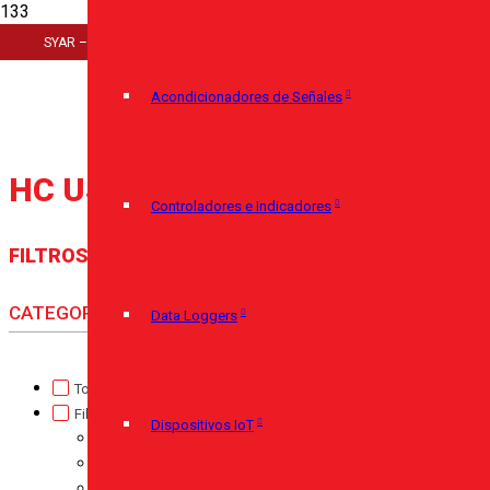
Inicio
SYAR – Cerro Largo 920 – 11100 Montevideo – (+598) 29085350
>
Artículo del producto
Acondicionadores de Señales
>
HC USB DIO 24V
HC USB DIO 24V
Controladores e Indicadores
FILTROS
CATEGORÍA
Data Loggers
Torque
(0)
Fibras
(0)
Dispositivos IoT
Fibra de Vidrio - PTFE
(0)
Micarta
(0)
Nylon Industrial
(0)