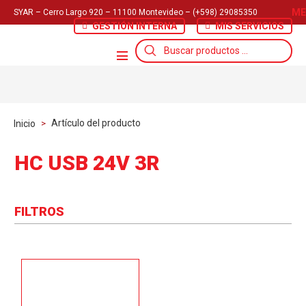
ME
SYAR – Cerro Largo 920 – 11100 Montevideo – (+598) 29085350
GESTIÓN INTERNA
MIS SERVICIOS
Búsqueda
de
productos
Artículo del producto
Inicio
>
HC USB 24V 3R
FILTROS