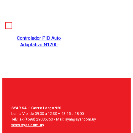
Controlador PID Auto
Adaptativo N1200
SYAR SA – Cerro Largo 920
Lun. a Vie. de 09:00 a 12:30 – 13:15 a 18:00
Tel/Fax:(+598) 29085350 / Mail: syar@syar.com.uy
www.syar.com.uy