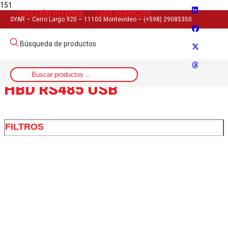
GESTIÓN INTERNA
MIS SERVICIOS
Inicio
SYAR – Cerro Largo 920 – 11100 Montevideo – (+598) 29085350
>
Artículo del producto
Búsqueda de productos
>
HBD RS485 USB
HBD RS485 USB
FILTROS