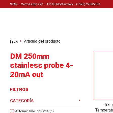
SYAR – Cerro Largo 920 – 11100 Montevideo – (+598) 29085350
Artículo del producto
>
Inicio
DM 250mm
stainless probe 4-
20mA out
FILTROS
-
CATEGORÍA
Tran
Temperat
Automatismo Industrial
(1)