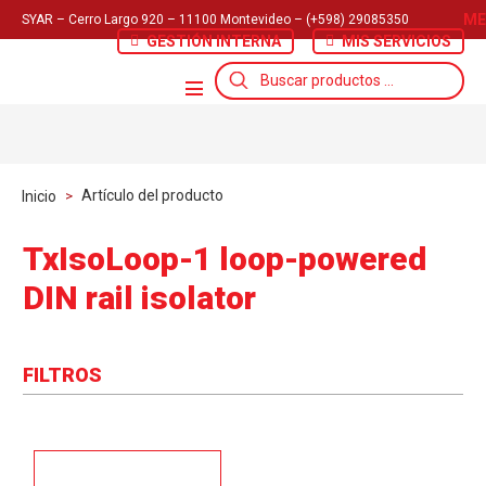
ME
SYAR – Cerro Largo 920 – 11100 Montevideo – (+598) 29085350
GESTIÓN INTERNA
MIS SERVICIOS
Búsqueda
de
productos
Artículo del producto
Inicio
>
TxIsoLoop-1 loop-powered
DIN rail isolator
FILTROS