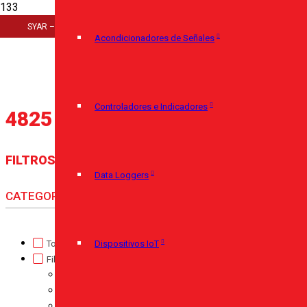
Inicio
SYAR – Cerro Largo 920 – 11100 Montevideo – (+598) 29085350
>
Acondicionadores de Señales
Artículo del producto
>
4825 25A
Controladores e Indicadores
4825 25A
FILTROS
Data Loggers
CATEGORÍA
Torque
(0)
Dispositivos IoT
Fibras
(0)
Fibra de Vidrio - PTFE
(0)
Micarta
(0)
Nylon Industrial
(0)