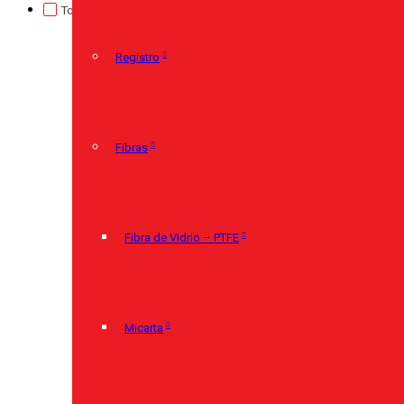
TorcUP
(0)
Registro
(0)
Sin categorizar
(0)
Registro
Fibras
Fibra de Vidrio – PTFE
Micarta