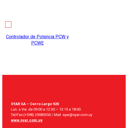
Controlador de Potencia PCW y
PCWE
SYAR SA – Cerro Largo 920
Lun. a Vie. de 09:00 a 12:30 – 13:15 a 18:00
Tel/Fax:(+598) 29085350 / Mail: syar@syar.com.uy
www.syar.com.uy