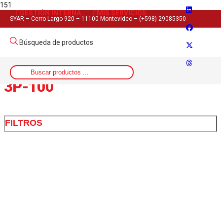
GESTIÓN INTERNA
MIS SERVICIOS
Inicio
SYAR – Cerro Largo 920 – 11100 Montevideo – (+598) 29085350
>
Artículo del producto
Búsqueda de productos
>
3P-100
3P-100
FILTROS