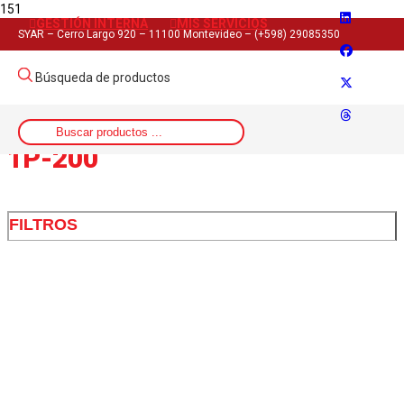
GESTIÓN INTERNA
MIS SERVICIOS
Inicio
SYAR – Cerro Largo 920 – 11100 Montevideo – (+598) 29085350
>
Artículo del producto
Búsqueda de productos
>
1P-200
1P-200
FILTROS