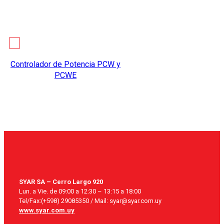
Controlador de Potencia PCW y
PCWE
SYAR SA – Cerro Largo 920
Lun. a Vie. de 09:00 a 12:30 – 13:15 a 18:00
Tel/Fax:(+598) 29085350 / Mail: syar@syar.com.uy
www.syar.com.uy